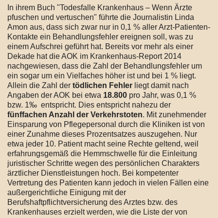
In ihrem Buch "Todesfalle Krankenhaus – Wenn Ärzte
pfuschen und vertuschen" führte die Journalistin Linda
Amon aus, dass sich zwar nur in 0,1 % aller Arzt-Patienten-
Kontakte ein Behandlungsfehler ereignen soll, was zu
einem Aufschrei geführt hat. Bereits vor mehr als einer
Dekade hat die AOK im Krankenhaus-Report 2014
nachgewiesen, dass die Zahl der Behandlungsfehler um
ein sogar um ein Vielfaches höher ist und bei 1 % liegt.
Allein die Zahl der
tödlichen Fehler
liegt damit nach
Angaben der AOK bei etwa
18.800
pro Jahr, was 0,1 %
bzw. 1‰ entspricht. Dies entspricht nahezu der
fünffachen Anzahl der Verkehrstoten
. Mit zunehmender
Einsparung von Pflegepersonal durch die Kliniken ist von
einer Zunahme dieses Prozentsatzes auszugehen. Nur
etwa jeder 10. Patient macht seine Rechte geltend, weil
erfahrungsgemäß die Hemmschwelle für die Einleitung
juristischer Schritte wegen des persönlichen Charakters
ärztlicher Dienstleistungen hoch. Bei kompetenter
Vertretung des Patienten kann jedoch in vielen Fällen eine
außergerichtliche Einigung mit der
Berufshaftpflichtversicherung des Arztes bzw. des
Krankenhauses erzielt werden, wie die Liste der von