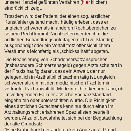
unserer Kanzlei geführten Verfahren (
hier
klicken)
eindrücklich zeigt.
Trotzdem wird der Patient, der einen sog. ärztlichen
Kunstfehler geltend macht, häufig erleben, dass er
ungleich schwerer als in anderen Rechtsbereichen zu
seinem Recht kommt. Nicht selten werden ihm die
ärztlichen Behandlungsunterlagen nicht (vollständig)
ausgehändigt oder ein Vorfall trotz offensichtlichem
Versäumnis leichtfertig als „schicksalhaft“ abgetan.
Die Realisierung von Schadensersatzansprüchen
(insbesondere Schmerzensgeld) gegen Ärzte scheitert in
der Praxis häufig daran, dass ein Anwalt, der nur
gelegentlich in Arzthaftpflichtsachen tätig ist, ungleich
schwerer als ein mit den medizinischen Fachtermini
vertrauter Fachanwalt für Medizinrecht erkennen kann, ob
im vorliegenden Fall der ärztliche Facharztstandard
eingehalten oder unterschritten wurde. Die Richtigkeit
eines ärztlichen Gutachtens kann nur durch einen im
Arzthaftungsrecht erfahrenen Spezialisten beurteilt
werden. Allzu oft bewahrheitet sich bei der Begutachtung
der alte Grundsatz:
"Eine Krähe hackt der anderen kein Auge aus". Grund